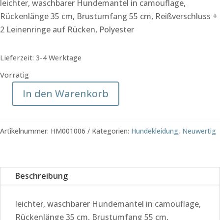
leichter, waschbarer Hundemantel in camouflage,
Rückenlänge 35 cm, Brustumfang 55 cm, Reißverschluss +
2 Leinenringe auf Rücken, Polyester
Lieferzeit:
3-4 Werktage
Vorrätig
In den Warenkorb
leichter
Hundemantel
camouflage,
Artikelnummer:
HM001006
Kategorien:
Hundekleidung
,
Neuwertig
Gr.
L
Rückenlänge
Beschreibung
35
cm
leichter, waschbarer Hundemantel in camouflage,
Menge
Rückenlänge 35 cm, Brustumfang 55 cm,