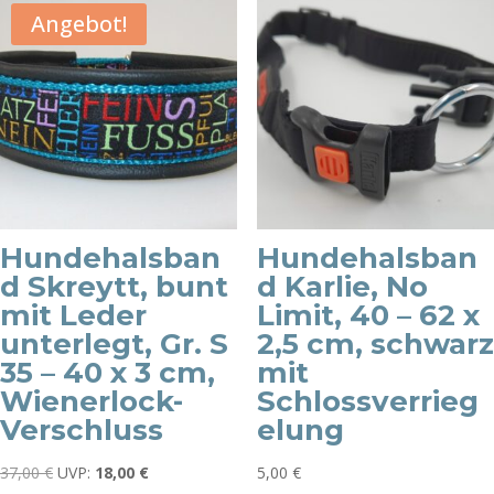
Angebot!
Hundehalsban
Hundehalsban
d Skreytt, bunt
d Karlie, No
mit Leder
Limit, 40 – 62 x
unterlegt, Gr. S
2,5 cm, schwarz
35 – 40 x 3 cm,
mit
Wienerlock-
Schlossverrieg
Verschluss
elung
Ursprünglicher
Aktueller
37,00
€
UVP:
18,00
€
5,00
€