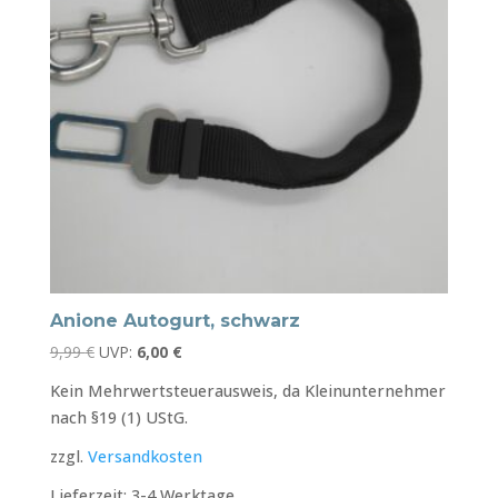
Anione Autogurt, schwarz
Ursprünglicher
Aktueller
9,99
€
UVP:
6,00
€
Preis
Preis
Kein Mehrwertsteuerausweis, da Kleinunternehmer
war:
ist:
nach §19 (1) UStG.
9,99 €
6,00 €.
zzgl.
Versandkosten
Lieferzeit:
3-4 Werktage