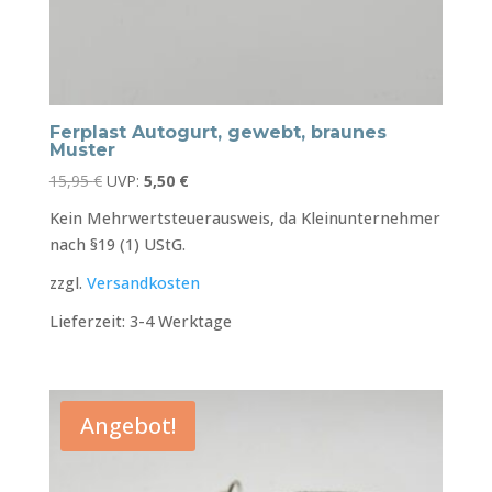
Ferplast Autogurt, gewebt, braunes
Muster
Ursprünglicher
Aktueller
15,95
€
UVP:
5,50
€
Preis
Preis
Kein Mehrwertsteuerausweis, da Kleinunternehmer
war:
ist:
nach §19 (1) UStG.
15,95 €
5,50 €.
zzgl.
Versandkosten
Lieferzeit:
3-4 Werktage
Angebot!