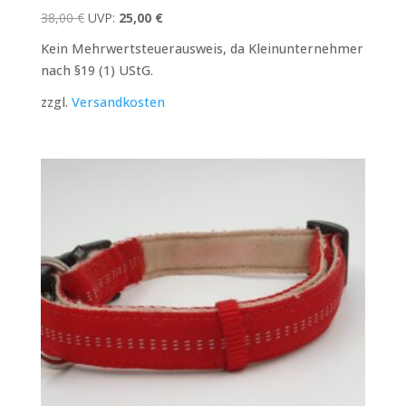
Ursprünglicher
Aktueller
38,00
€
UVP:
25,00
€
Preis
Preis
Kein Mehrwertsteuerausweis, da Kleinunternehmer
war:
ist:
nach §19 (1) UStG.
38,00 €
25,00 €.
zzgl.
Versandkosten