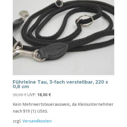
Führleine Tau, 3-fach verstellbar, 220 x
0,8 cm
Ursprünglicher
Aktueller
30,00
€
UVP:
18,00
€
Preis
Preis
Kein Mehrwertsteuerausweis, da Kleinunternehmer
war:
ist:
nach §19 (1) UStG.
30,00 €
18,00 €.
zzgl.
Versandkosten