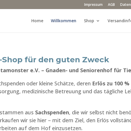
Impressum
AGB
Daten
Home
Willkommen
Shop
Versandinf
ne-Shop für den guten Zweck
tamonster e.V. – Gnaden- und Seniorenhof für Ti
achspenden oder kleine Schätze, deren
Erlös zu 100 
ersorgung, medizinische Betreuung und das tägliche L
ge stammen aus
Sachspenden
, die wir selbst nicht be
kaufen wir sie hier – mit dem Ziel, den Erlös vollstän
beiten auf dem Hof einzusetzen.