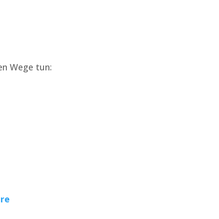
en Wege tun:
are