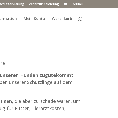
schutzerklärung
Widerrufsbelehrung
0-Artikel
ormation
Mein Konto
Warenkorb
ere
.
% unseren Hunden zugutekommt
.
eben unserer Schützlinge auf dem
nötigen, die aber zu schade wären, um
dig für Futter, Tierarztkosten,